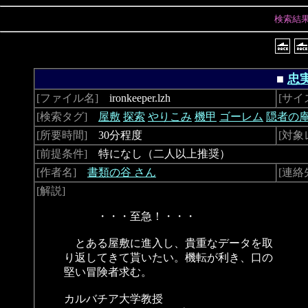
検索結
■
忠
[ファイル名]
ironkeeper.lzh
[サイ
[検索タグ]
屋敷
探索
やりこみ
機甲
ゴーレム
隠者の
[所要時間]
30分程度
[対象
[前提条件]
特になし（二人以上推奨）
[作者名]
書類の谷 さん
[連絡
[解説]
・・・至急！・・・
とある屋敷に進入し、貴重なデータを取
り返してきて貰いたい。機転が利き、口の
堅い冒険者求む。
カルバチア大学教授