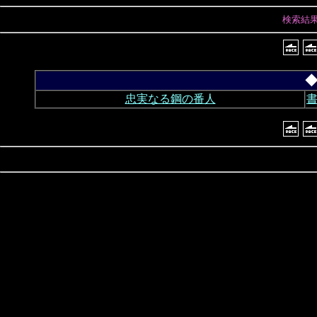
検索結
◆
忠実なる鋼の番人
書