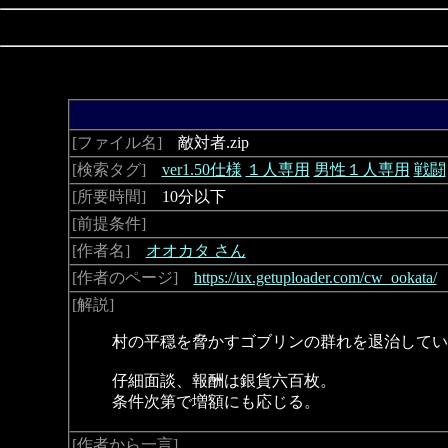
[ファイル名]
敵対者.zip
[検索タグ]
ver1.50仕様
１人専用
男性１人専用
戦闘
[所要時間]
10分以下
[前提条件]
[作者名]
オオカタ さん
[作者のページ]
https://ux.getuploader.com/cw_ookata/
[解説]
村の平穏を脅かすゴブリンの群れを退治してい
仔細面談、報酬は銀貨六百枚。
条件次第で増額にも応じる。
[作者から一言]