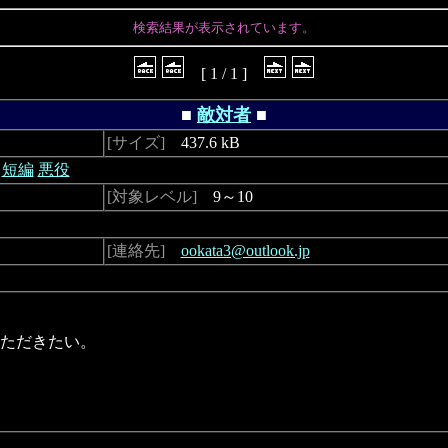
検索結果が表示されています。
[ 1 / 1 ]
■
敵対者
■
[サイズ]
437.6 kB
短編
悪役
[対象レベル]
9～10
[連絡先]
ookata3@outlook.jp
ただきたい。