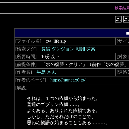
検索結
[ファイル名]
cw_life.zip
[サイ
[検索タグ]
長編
ダンジョン
戦闘
探索
[所要時間]
10分以下
[対象
[前提条件]
「氷の復讐・クリア」（前作「氷の復讐」
[作者名]
牛島 さん
[連絡
[作者のページ]
https://munet.x0.to/
[解説]
それは、１つの依頼から始まった。
普通のゴブリン依頼……。
よくある、ありふれた依頼である。
しかし、ただそれだけのことで、
思わぬ物語が始まることもある………。