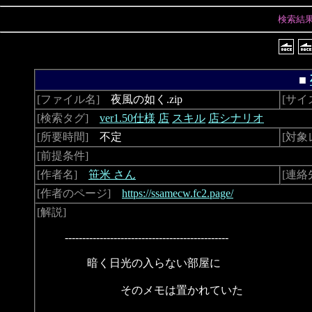
検索結
■
[ファイル名]
夜風の如く.zip
[サイ
[検索タグ]
ver1.50仕様
店
スキル
店シナリオ
[所要時間]
不定
[対象
[前提条件]
[作者名]
笹米 さん
[連絡
[作者のページ]
https://ssamecw.fc2.page/
[解説]
-----------------------------------------------
暗く日光の入らない部屋に
そのメモは置かれていた