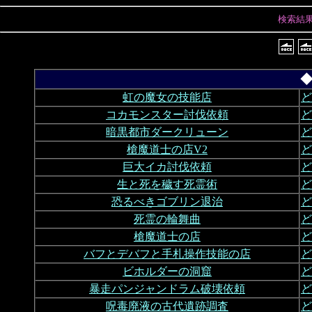
検索結
◆
虹の魔女の技能店
ど
コカモンスター討伐依頼
ど
暗黒都市ダークリューン
ど
槍魔道士の店V2
ど
巨大イカ討伐依頼
ど
生と死を穢す死霊術
ど
恐るべきゴブリン退治
ど
死霊の輪舞曲
ど
槍魔道士の店
ど
バフとデバフと手札操作技能の店
ど
ビホルダーの洞窟
ど
暴走パンジャンドラム破壊依頼
ど
呪毒廃液の古代遺跡調査
ど