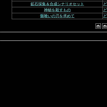
鉱石採集＆合成シナリオセット
ど
神秘を殺すもの
ど
骸喰いの刃を求めて
ど