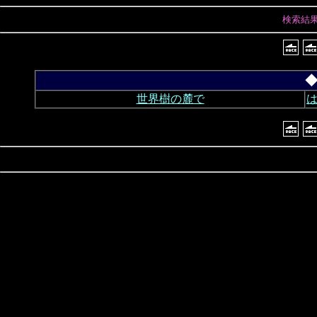
検索結
◆
世界樹の麓で
は