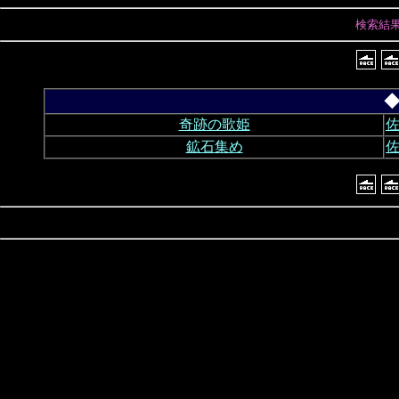
検索結
◆
奇跡の歌姫
佐
鉱石集め
佐