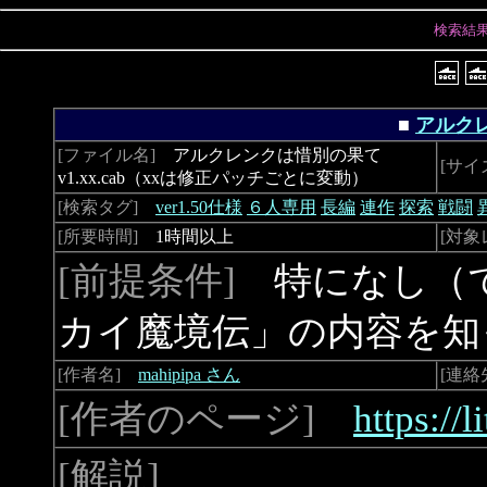
検索結
■
アルク
[ファイル名]
アルクレンクは惜別の果て
[サイ
v1.xx.cab（xxは修正パッチごとに変動）
[検索タグ]
ver1.50仕様
６人専用
長編
連作
探索
戦闘
[所要時間]
1時間以上
[対象
[前提条件]
特になし（で
カイ魔境伝」の内容を知
[作者名]
mahipipa さん
[連絡
[作者のページ]
https://l
[解説]