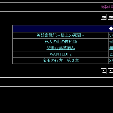
検索結
◆
英雄奮戦記～橋上の死闘～
い
死人の山の魔術師
w
悲惨な薬草摘み
無
WANTED!!2
ヒ
宝玉の行方 第２章
S