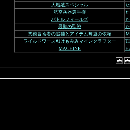
大増殖スペシャル
た
航空兵器選手権
た
バトルフィールズ
た
最期の聖戦
た
悪徳冒険者の追捕とアイテム奪還の依頼
Ｍ
ワイルドワース#1けもみみマインクラフター
T
MACHINE
H