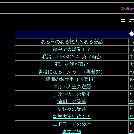
検索結
◆
ある日のある旅人とある会話
C
街中で大爆発！？
C
私説：LESSON４_終了時点
牛
死こそ我が喜び
大
勇者になるもんっ！（再登録）
め
警備のお仕事（再登録）
め
すけべ大王の逆襲
た
すけべ大王の爆走
た
演劇部の受難
た
更科亭の受難
た
変態大王は往く！
た
エドワードの薬屋
た
魔女の館
た