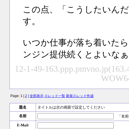
この点、「こうしたいんだ
す。
いつか仕事が落ち着いたら
ンジン提供続くとよいなぁ
12-1-49-163.ppp.pmvno.jp(163.4
WOW64; 
Page:
1
|
2
|
全部表示
スレッド一覧
新規スレッド作成
題名
タイトルは次の画面で設定してください
名前
「名前
E-Mail