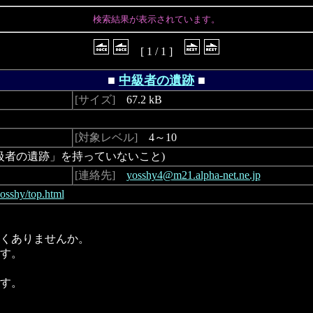
検索結果が表示されています。
[ 1 / 1 ]
■
中級者の遺跡
■
[サイズ]
67.2 kB
[対象レベル]
4～10
者の遺跡」を持っていないこと)
[連絡先]
yosshy4@m21.alpha-net.ne.jp
yosshy/top.html
くありませんか。
す。
す。