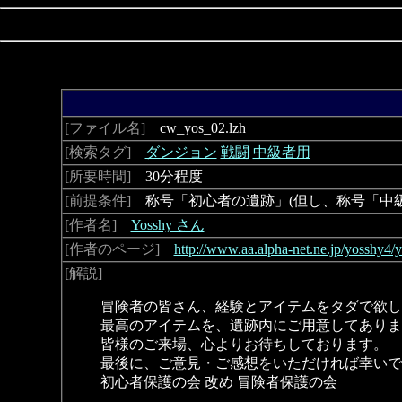
[ファイル名]
cw_yos_02.lzh
[検索タグ]
ダンジョン
戦闘
中級者用
[所要時間]
30分程度
[前提条件]
称号「初心者の遺跡」(但し、称号「中級
[作者名]
Yosshy さん
[作者のページ]
http://www.aa.alpha-net.ne.jp/yosshy4/
[解説]
冒険者の皆さん、経験とアイテムをタダで欲し
最高のアイテムを、遺跡内にご用意してありま
皆様のご来場、心よりお待ちしております。
最後に、ご意見・ご感想をいただければ幸いで
初心者保護の会 改め 冒険者保護の会