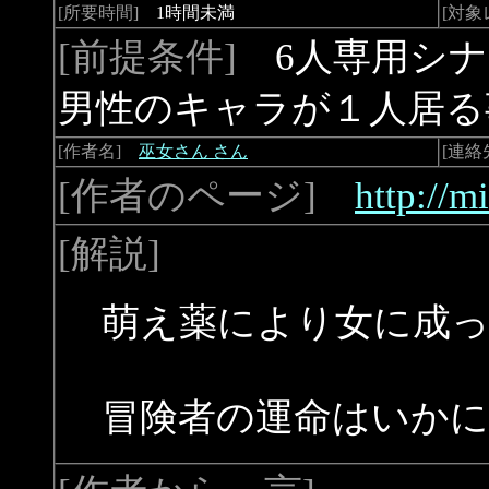
[所要時間]
1時間未満
[対象
[前提条件]
6人専用シナ
男性のキャラが１人居る
[作者名]
巫女さん さん
[連絡
[作者のページ]
http://m
[解説]
萌え薬により女に成
冒険者の運命はいかに