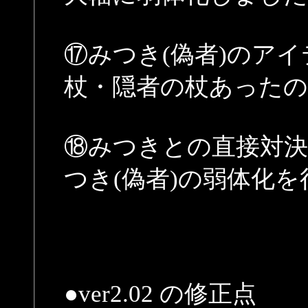
⑰みつき(偽者)のア
杖・隠者の杖あった
⑱みつきとの直接対
つき(偽者)の弱体化
●ver2.02 の修正点