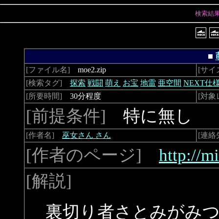
検索結
■
[ファイル名]
moe2.zip
[サイ
[検索タグ]
探索
戦闘
萌え
お宝
地雷
亜空間
NEXT仕様
[所要時間]
30分程度
[対象
[前提条件]
特に無し
[作者名]
巫女さん さん
[連絡
[作者のページ]
http://m
[解説]
裏切り者さとみがみ