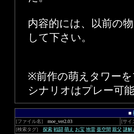
内容的には、以前の物
して下さい。
※前作の萌えタワーを
シナリオはプレー可
■
[ファイル名]
moe_ver2.03
[サイ
[検索タグ]
探索
戦闘
萌え
お宝
地雷
亜空間
親父
謎解