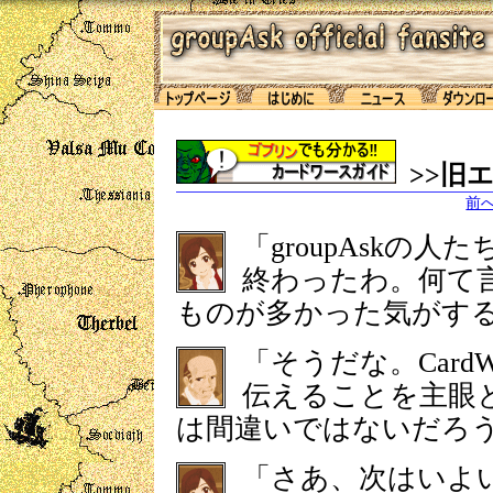
>>旧
前
「groupAskの
終わったわ。何て
ものが多かった気がす
「そうだな。Card
伝えることを主眼
は間違いではないだろ
「さあ、次はいよ