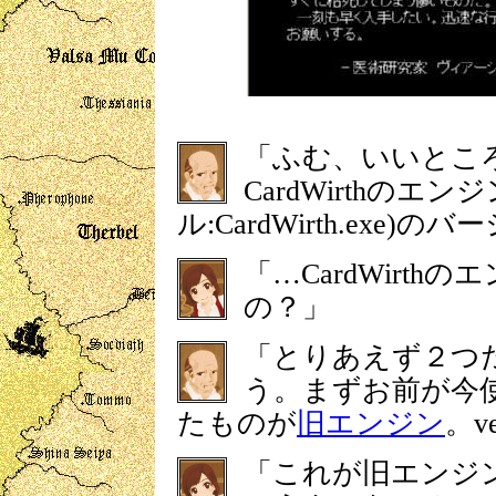
「ふむ、いいとこ
CardWirthのエ
ル:CardWirth.exe
「…CardWirt
の？」
「とりあえず２つ
う。まずお前が今使っ
たものが
旧エンジン
。v
「これが旧エンジ