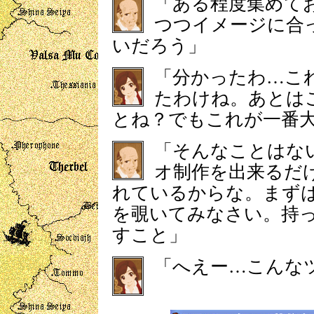
「ある程度集めて
つつイメージに合
いだろう」
「分かったわ…こ
たわけね。あとは
とね？でもこれが一番
「そんなことはな
オ制作を出来るだ
れているからな。まず
を覗いてみなさい。持
すこと」
「へえー…こんな