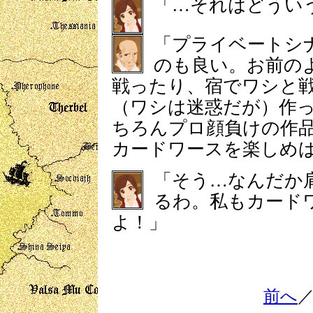
「…それはどうい
「プライベートシ
のも良い。お前の
戦ったり、宿でワシと
（ワシは迷惑だが）作
ちろんプロ顔負けの作
カードワースを楽しめ
「そう…なんだか
るわ。私もカード
よ！」
前へ