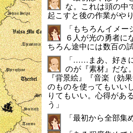
な。これは頭の中
起こすと後の作業がや
「もちろんイメー
６人が光の勇者に
ちろん途中には数百の
「……まあ、好き
のが『素材』だな
『背景絵』『音楽（効
のものを使ってもいい
りてもいい。心得があ
う」
「最初から全部集