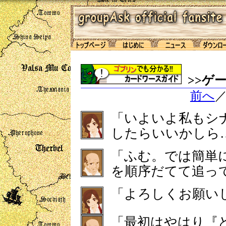
>>ゲ
前へ
「いよいよ私もシ
したらいいかしら
「ふむ。では簡単
を順序だてて追っ
「よろしくお願い
「最初はやはり『