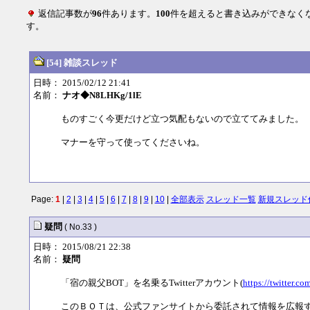
返信記事数が
96
件あります。
100
件を超えると書き込みができなく
す。
[54] 雑談スレッド
日時： 2015/02/12 21:41
名前：
ナオ◆N8LHKg/1lE
ものすごく今更だけど立つ気配もないので立ててみました。
マナーを守って使ってくださいね。
Page:
1
|
2
|
3
|
4
|
5
|
6
|
7
|
8
|
9
|
10
|
全部表示
スレッド一覧
新規スレッド
疑問
( No.33 )
日時： 2015/08/21 22:38
名前：
疑問
「宿の親父BOT」を名乗るTwitterアカウント(
https://twitter.c
このＢＯＴは、公式ファンサイトから委託されて情報を広報