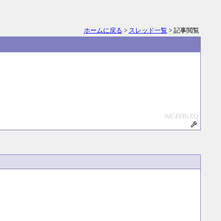
ホームに戻る
>
スレッド一覧
> 記事閲覧
WC4YBiXQ