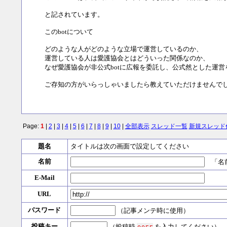
と記されています。
このbotについて
どのような人がどのような立場で運営しているのか、
運営している人は愛護協会とはどういった関係なのか、
なぜ愛護協会が非公式botに広報を委託し、公式然とした運
ご存知の方がいらっしゃいましたら教えていただけませんで
Page:
1
|
2
|
3
|
4
|
5
|
6
|
7
|
8
|
9
|
10
|
全部表示
スレッド一覧
新規スレッド
題名
タイトルは次の画面で設定してください
名前
「名前
E-Mail
URL
パスワード
（記事メンテ時に使用）
投稿キー
（投稿時
を入力してください）