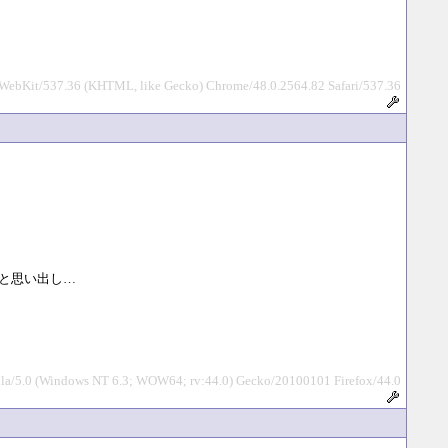
leWebKit/537.36 (KHTML, like Gecko) Chrome/48.0.2564.82 Safari/537.36
と思い出し…
lla/5.0 (Windows NT 6.3; WOW64; rv:44.0) Gecko/20100101 Firefox/44.0