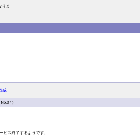
なりま
作成
( No.37 )
ービス終了するようです。