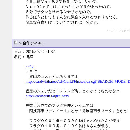
測量士補Ｖｅｒ0.３で審査してほしいかな。
Ｖｅｒ0.2までにはちょっとした問題があったので。
５分でサクッと終わるシナリオなので。
作るほうとしてもそんなに気合を入れるつもりもなく。
簡単な審査だけしていただければ十分かと。
58-70-123-62f
＞合作
( No.46 )
日時： 2016/07/26 21:32
名前：
竜星
>>43
＞合作
「雪山の巨人」とかありますよ
http://cardwirth.net/AdvGuild/bin/search.cgi?SEAR
設定のシェアだと「メレンダ街」とかがそうなのかな？
http://cardwirth.iaigiri.com/
複数人合作でのフラグ管理という点では
「闘技都市ヴァンドール」とか「発展都市ラスーク」とかが
フラグ０００１番～００９９番はまとめ役さんが使う、
フラグ０１００番～０１９９番はＡさんが使う、