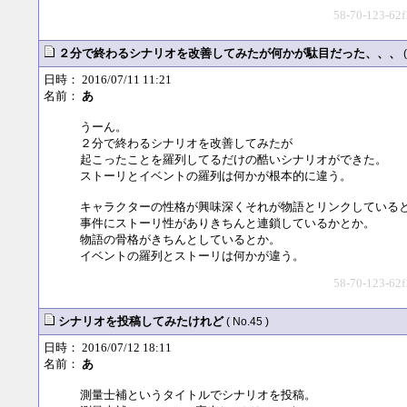
58-70-123-62f
２分で終わるシナリオを改善してみたが何かが駄目だった、、、
日時： 2016/07/11 11:21
名前：
あ
うーん。
２分で終わるシナリオを改善してみたが
起こったことを羅列してるだけの酷いシナリオができた。
ストーリとイベントの羅列は何かが根本的に違う。
キャラクターの性格が興味深くそれが物語とリンクしている
事件にストーリ性がありきちんと連鎖しているかとか。
物語の骨格がきちんとしているとか。
イベントの羅列とストーリは何かが違う。
58-70-123-62f
シナリオを投稿してみたけれど
( No.45 )
日時： 2016/07/12 18:11
名前：
あ
測量士補というタイトルでシナリオを投稿。