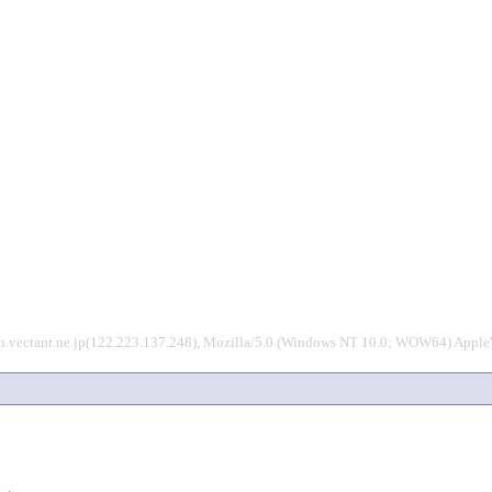
n.vectant.ne.jp(122.223.137.248), Mozilla/5.0 (Windows NT 10.0; WOW64) Appl