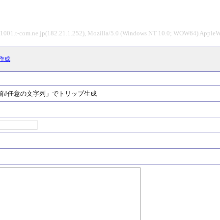
1001.t-com.ne.jp(182.21.1.252), Mozilla/5.0 (Windows NT 10.0; WOW64) AppleW
作成
#任意の文字列」でトリップ生成