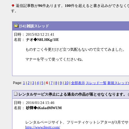
返信記事数が
96
件あります。
100
件を超えると書き込みができなく
す。
[54] 雑談スレッド
日時： 2015/02/12 21:41
名前：
ナオ◆N8LHKg/1lE
ものすごく今更だけど立つ気配もないので立ててみました。
マナーを守って使ってくださいね。
Page:
1
|
2
|
3
|
4
|
5
|
6
|
7
|
8
|
9
|
10
|
全部表示
スレッド一覧
新規スレッド
レンタルサービス停止による過去の作品が落とせなくなります。
日時： 2016/01/24 15:46
名前：
砂輝◆tKuladMWUM
レンタルページサイト、フリーティケットシアターが3月でサ
http://www.freett.com/