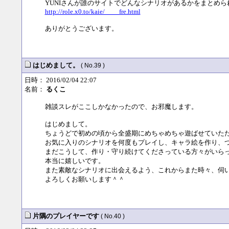
YUNIさんが誰のサイトでどんなシナリオがあるかをまとめら
http://role.x0.to/kaie/____fre.html
ありがとうございます。
はじめまして。
( No.39 )
日時： 2016/02/04 22:07
名前：
るくこ
雑談スレがここしかなかったので、お邪魔します。
はじめまして。
ちょうどで初めの頃から全盛期にめちゃめちゃ遊ばせていた
お気に入りのシナリオを何度もプレイし、キャラ絵を作り、
まだこうして、作り・守り続けてくださっている方々がいら
本当に嬉しいです。
また素敵なシナリオに出会えるよう、これからまた時々、伺
よろしくお願いします＾＾
片隅のプレイヤーです
( No.40 )