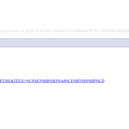
1.hyg2.eonet.ne.jp(58.70.123.62), Mozilla/5.0 (Windows NT 6.3; WOW64) Apple
CH_MODE=DETAIL&TITLE=%C0%E3%BB%B3%A4%CE%B5%F0%BF%CD