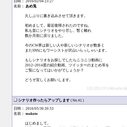
日時： 2016/02/04 23:27
名前：
あめ兎
久しぶりに書き込みさせて頂きます。
初めまして。最近復帰されたのですね。
私も昔にシナリオをやり尽し、暫く離れ
数か月前に戻りました。
今のCW界は新しい人や新しいシナリオが数多く
またSNSにもワーシストが沢山いらっしゃいます。
もしシナリオをお探しでしたらニコニコ動画に
2012~2014度の紹介動画、ツイッターのまとめ等を
ご覧になってはいかがでしょうか？
どうぞ宜しくお願いします。
122-223-137-248.aichi.fd
シナリオ作ったらアップします
( No.41 )
日時： 2016/05/30 20:53
名前：
makoto
はじめまして。