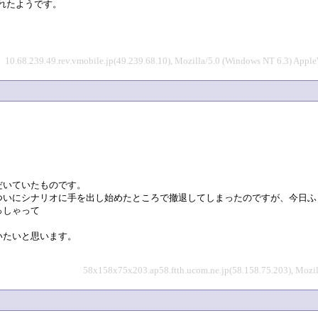
れたようです。
10.68.239.49.rev.vmobile.jp(49.239.68.10), Mozilla/5.0 (Windows NT 6.3) App
だいていたものです。
ついにシナリオに手を出し始めたところで撤退してしまったのですが、今日ふ
っしゃって
いたいと思います。
58x158x75x203.ap58.ftth.ucom.ne.jp(58.158.75.203), Mozi