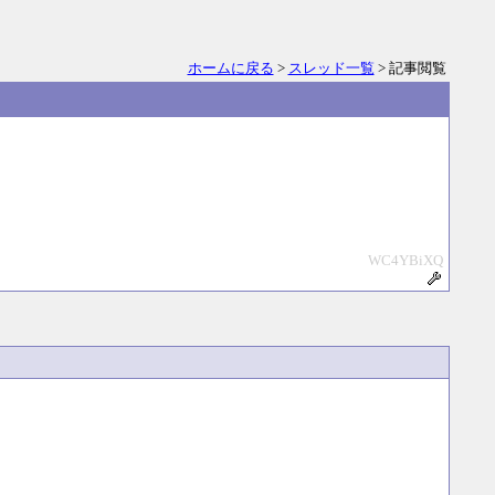
ホームに戻る
>
スレッド一覧
> 記事閲覧
WC4YBiXQ