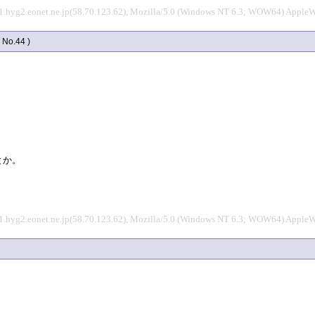
1.hyg2.eonet.ne.jp(58.70.123.62), Mozilla/5.0 (Windows NT 6.3; WOW64) Apple
( No.44 )
とか。
1.hyg2.eonet.ne.jp(58.70.123.62), Mozilla/5.0 (Windows NT 6.3; WOW64) Apple