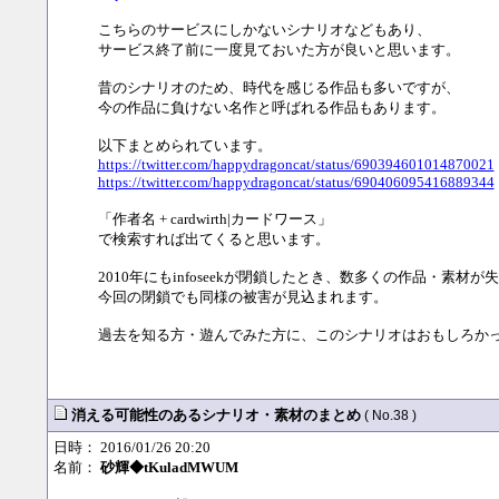
こちらのサービスにしかないシナリオなどもあり、
サービス終了前に一度見ておいた方が良いと思います。
昔のシナリオのため、時代を感じる作品も多いですが、
今の作品に負けない名作と呼ばれる作品もあります。
以下まとめられています。
https://twitter.com/happydragoncat/status/690394601014870021
https://twitter.com/happydragoncat/status/690406095416889344
「作者名 + cardwirth|カードワース」
で検索すれば出てくると思います。
2010年にもinfoseekが閉鎖したとき、数多くの作品・素材
今回の閉鎖でも同様の被害が見込まれます。
過去を知る方・遊んでみた方に、このシナリオはおもしろか
消える可能性のあるシナリオ・素材のまとめ
( No.38 )
日時： 2016/01/26 20:20
名前：
砂輝◆tKuladMWUM