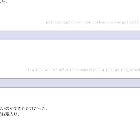
した。
p5161-ipngn2701sapodori.hokkaido.ocn.ne.jp(153.213.1
i114-183-149-103.s05.a012.ap.plala.or.jp(114.183.149.103), Moz
ぼいのができただけだった。
でお蔵入り。