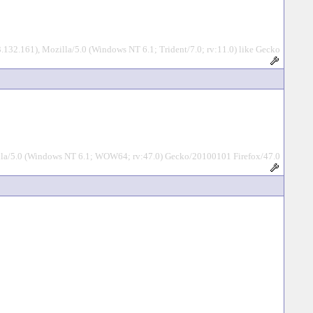
32.161), Mozilla/5.0 (Windows NT 6.1; Trident/7.0; rv:11.0) like Gecko
illa/5.0 (Windows NT 6.1; WOW64; rv:47.0) Gecko/20100101 Firefox/47.0