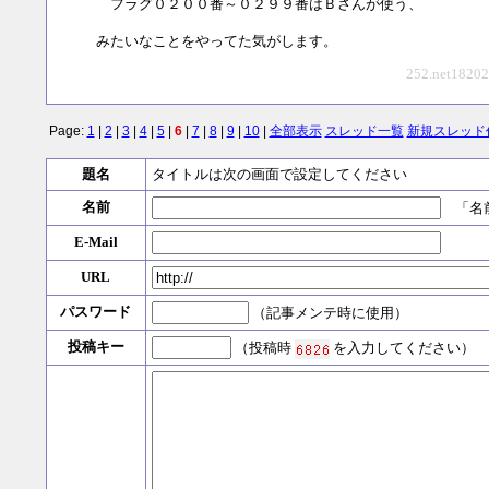
フラグ０２００番～０２９９番はＢさんが使う、
みたいなことをやってた気がします。
252.net18202
Page:
1
|
2
|
3
|
4
|
5
|
6
|
7
|
8
|
9
|
10
|
全部表示
スレッド一覧
新規スレッド
題名
タイトルは次の画面で設定してください
名前
「名前
E-Mail
URL
パスワード
（記事メンテ時に使用）
投稿キー
（投稿時
を入力してください）