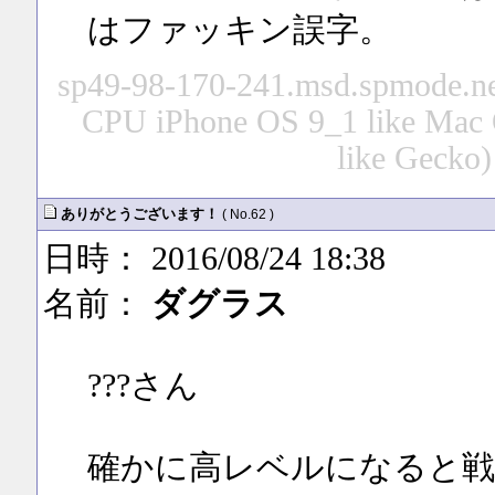
はファッキン誤字。
sp49-98-170-241.msd.spmode.ne.
CPU iPhone OS 9_1 like Mac
like Gecko)
ありがとうございます！
( No.62 )
日時： 2016/08/24 18:38
名前：
ダグラス
???さん
確かに高レベルになると戦