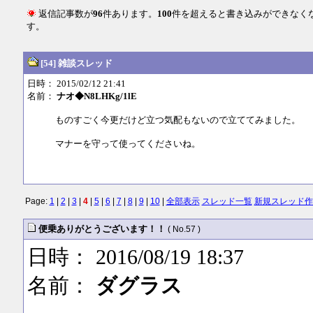
返信記事数が
96
件あります。
100
件を超えると書き込みができなく
す。
[54] 雑談スレッド
日時： 2015/02/12 21:41
名前：
ナオ◆N8LHKg/1lE
ものすごく今更だけど立つ気配もないので立ててみました。
マナーを守って使ってくださいね。
Page:
1
|
2
|
3
|
4
|
5
|
6
|
7
|
8
|
9
|
10
|
全部表示
スレッド一覧
新規スレッド作
便乗ありがとうございます！！
( No.57 )
日時： 2016/08/19 18:37
名前：
ダグラス