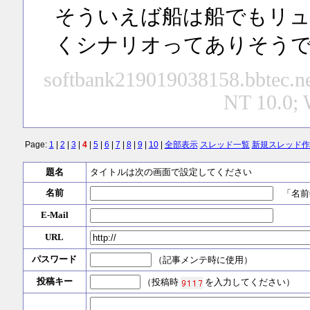
そういえば船は船でもリュ
くシナリオってありそう
softbank219019038158.bbtec.ne
NT 10.0; 
Page:
1
|
2
|
3
|
4
|
5
|
6
|
7
|
8
|
9
|
10
|
全部表示
スレッド一覧
新規スレッド作
題名
タイトルは次の画面で設定してください
名前
「名前
E-Mail
URL
パスワード
（記事メンテ時に使用）
投稿キー
（投稿時
を入力してください）