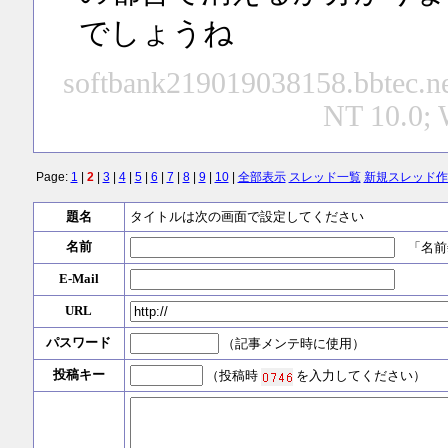
でしょうね
softbank219019038158.bbtec.ne
NT 10.0; 
Page:
1
|
2
|
3
|
4
|
5
|
6
|
7
|
8
|
9
|
10
|
全部表示
スレッド一覧
新規スレッド作
題名
タイトルは次の画面で設定してください
名前
「名前
E-Mail
URL
パスワード
（記事メンテ時に使用）
投稿キー
（投稿時
を入力してください）