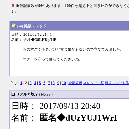
返信記事数が
96
件あります。
100
件を超えると書き込みができなく
す。
[54] 雑談スレッド
日時： 2015/02/12 21:41
名前：
ナオ◆N8LHKg/1lE
ものすごく今更だけど立つ気配もないので立ててみました。
マナーを守って使ってくださいね。
Page:
1
|
2
|
3
|
4
|
5
|
6
|
7
|
8
|
9
|
10
|
全部表示
スレッド一覧
新規スレッド作
リアル奇塊？
( No.77 )
日時： 2017/09/13 20:40
名前：
匿名◆dUzYUJ1WrI