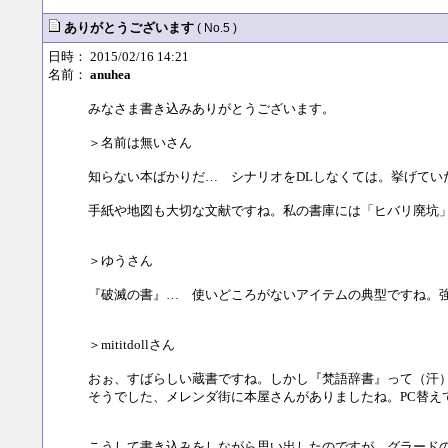
ありがとうございます
( No.5 )
日時： 2015/02/16 14:21
名前：
anuhea
みなさま書き込みありがとうございます。
＞名前は無いさん
知らない本ばかりだ… シナリオをDLしなくては。挙げてい
手紙や地図も大切な文献ですね。私の書庫には「ヒバリ廃坑
＞ゆうさん
『破滅の書』… 使いどころがないアイテムの典型ですね。
＞mititdollさん
おぉ、すばらしい蔵書ですね。しかし『梵語辞書』って（汗
そうでした、メレンダ街に本屋さんがありましたね。PC替え
こうして書き込みをしながら思い出したのですが、グラード