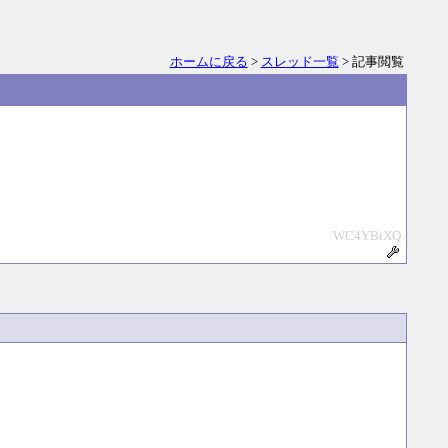
ホームに戻る
>
スレッド一覧
> 記事閲覧
WC4YBiXQ