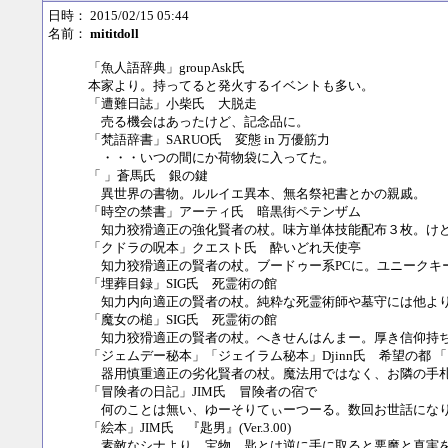
日時： 2015/02/15 05:44
名前：
mititdoll
「魚人語辞典」groupAsk氏
本家より。持ってると発火するイベントも多い。
「遭難日誌」小柴氏 大脱走
売る機会はあったけど、記念品に。
「梵語辞書」SARUO氏 変態 in 万優筋力
・・・いつの間にか荷物袋に入ってた。
「 」蒼馬氏 銀の鍵
異世界の書物。ルルイエ異本、無名祭祀書とかの親戚。
「時空の禁書」アーティ氏 暗黒街ペテンザム
知力狡猾適正の強化賢者の杖。味方単体技能配布３枚。けど
「クドラの呪本」クエスト氏 酔いどれ天使亭
知力狡猾適正の賢者の杖。ブードゥー系PCに。ユニークキ
「埋葬目録」SIG氏 死霊術の館
知力内向適正の賢者の杖。純粋な死霊術師や墓守には他よ
「魔女の槌」SIG氏 死霊術の館
知力狡猾適正の賢者の杖。へきせんはんまー。厚き信仰持
「ジェムデー秘本」「ジェイラム秘本」Djinn氏 希望の都 「
器用慎重適正の劣化賢者の杖。魔法用ではなく、お隣の手
「冒険者の日記」JIM氏 冒険者の宿で
何のことは無い、ゆーそりてぃーつーる。数回お世話にな
「絵本」JIM氏 『匙男』(Ver.3.00)
素敵なシナより。宝物。匙とは逆に手に取ると悪魔と真実を