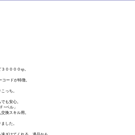
３００００sp。
ーコードが特徴。
りこっち。
ちでも安心。
Ｆ=ベル」
札交換スキル用。
りました。
遠ざけてくれる。遺品かも。