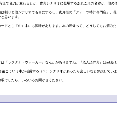
イ有無で台詞が変わるとか、古典シナリオに登場するあれこれの名称が、他の
前は割りと他シナリオでも目にするし、夜月様の「クォーツ時計専門店」、長
かと思います。
ードとしての）本にも興味があります。本の画像って、どうしてもお酒みたい
は『ラクダナ・ウォーカー』なんかがありますね。『魚人語辞典』はask版
で、今後こういう本が活躍する（？）シナリオがあったら楽しいなと夢想してい
お暇でしたら、いろいろお聞かせください。