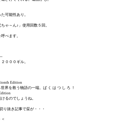
った可能性あり。
ちゃ～ん♪」使用回数５回。
を呼べます。
-
。２０００ギル。
 Edition
界を救う物語の一端。ば く は つ し ろ ！
tion
続けるのでしょうね。
切り抜き記事で栞が・・・
＞＜