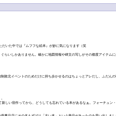
ただいた中では『ムフフな絵本』が妙に気になります（笑
」ぐらいしかありません。確かに地図情報や碑文の写しがその都度アイテムに
強制敗北イベントのためだけに持ち歩かせるのはちょっとアレだし、ふだんの
）。
て新しい宿作ってから、どうしても忘れている本があるなぁ。フォーチュン・
の骨董品店にその名もずばり「古い本」という商品があったのを思い出しまし