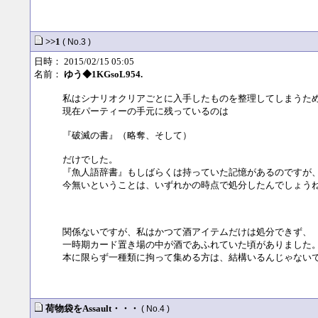
>>1
( No.3 )
日時： 2015/02/15 05:05
名前：
ゆう◆1KGsoL954.
私はシナリオクリアごとに入手したものを整理してしまうた
現在パーティーの手元に残っているのは
『破滅の書』（略奪、そして）
だけでした。
『魚人語辞書』もしばらくは持っていた記憶があるのですが
今無いということは、いずれかの時点で処分したんでしょう
関係ないですが、私はかつて酒アイテムだけは処分できず、
一時期カード置き場の中が酒であふれていた頃がありました
本に限らず一種類に拘って集める方は、結構いるんじゃない
荷物袋をAssault・・・
( No.4 )