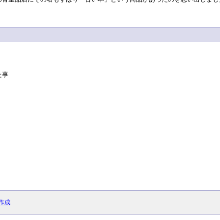
た事
作成