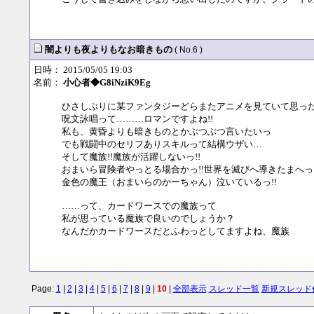
闇よりも夜よりもなお暗きもの
( No.6 )
日時： 2015/05/05 19:03
名前：
小心者◆G8iNziK9Eg
ひさしぶりに某ファンタジーどらまたアニメを見ていて思っ
呪文詠唱って………ロマンですよね!!
私も、黄昏よりも暗きものとかぶつぶつ言いたいっ
でも戦闘中のセリフありスキルって結構ウザい…
そして魔族!!魔族が活躍しないっ!!
おまいら冒険者やっとる場合かっ!!世界を滅びへ導きたまへっ
金色の魔王（おまいらのかーちゃん）泣いているっ!!
……って、カードワースでの魔族って
私が思っている魔族で良いのでしょうか？
なんだかカードワースだとふわっとしてますよね、魔族
Page:
1
|
2
|
3
|
4
|
5
|
6
|
7
|
8
|
9
|
10
|
全部表示
スレッド一覧
新規スレッド