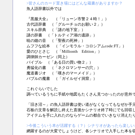
>皆さんのカード置き場にはどんな蔵書がありますか？
魚人語辞書以外では
『黒服大全』 （「リューン市警２４時！」）
古代語辞書 （「グルーチョのお願い２」）
スキル辞典 （「謎の地下室」）
謎の辞書 （「トルティア湖の遺跡」）
暁の鐘の音 （「聖夜の死神」）
ムフフな絵本 （「インモラル・コロシアムcode:FT」）
愛のひとさじ （「Millionth Edition」）
調律師カーゼン（同上）
バイブル （「ある日の買い物２」）
勇猛化の書 （「ネクロマンサーの穴」）
魔道書ジオ （「嘆きのマーメイド」）
バブルの魔書 （「ガイルゼイ洞窟」）
これぐらいでした
調べているうちに手紙や地図もたくさん見つかったのが意外
「旧き沼～」の魚人語辞書は使い道がなくなってもなぜか手
石板の文章を解読し終えた直後かシナリオ終了時にでも回収
アイテムを手に入れたのならゲームの都合でいきなり消えた
>今後こういう本が活躍する（？）シナリオがあったら楽しい
網羅するのが大変でしょうけど、各シナリオで入手した本を