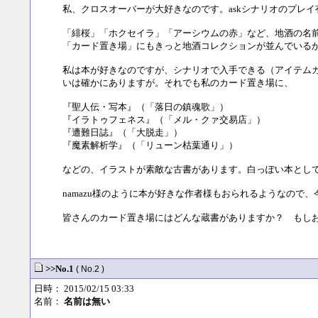
私、クロスオーバーが大好きなのです。askシナリオのプレ
「緋桜」「ホクセイラ」「アーシウムの赤」など、地酒の名
「カード置き場」にもきっと地酒コレクションが並んでいる
私は本が好きなのですが、シナリオで入手できる（アイテムカ
いは確かにありますが。それでも私のカード置き場に、
『聖人伝・写本』（「落日の鎮魂歌」）
『イラトゥフェネス』（「メル・クァ交易店」）
『遭難日誌』（「大脱走」）
『魔素解析学』（「リューン枯葉通り」）
などの、イラストが素敵な古書があります。白っぽい本として
namazu様のように本が好きな作者様もおられるようなの
皆さんのカード置き場にはどんな蔵書がありますか？ もし
>>No.1
( No.2 )
日時： 2015/02/15 03:33
名前：
名前は無い