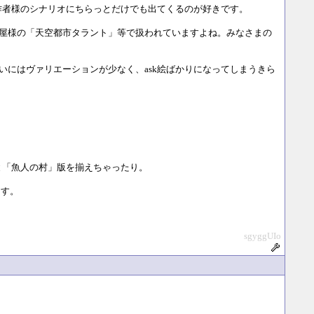
作者様のシナリオにちらっとだけでも出てくるのが好きです。
屋様の「天空都市タラント」等で扱われていますよね。みなさまの
にはヴァリエーションが少なく、ask絵ばかりになってしまうきら
と「魚人の村」版を揃えちゃったり。
ます。
sgyggUIo