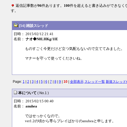
返信記事数が
96
件あります。
100
件を超えると書き込みができなく
す。
[54] 雑談スレッド
日時： 2015/02/12 21:41
名前：
ナオ◆N8LHKg/1lE
ものすごく今更だけど立つ気配もないので立ててみました。
マナーを守って使ってくださいね。
Page:
1
|
2
|
3
|
4
|
5
|
6
|
7
|
8
|
9
|
10
|
全部表示
スレッド一覧
新規スレッド
本について
( No.1 )
日時： 2015/02/15 00:40
名前：
anuhea
ではせっかくなので。
ver1.2の頃から専らプレイばかりのanuheaと申します。