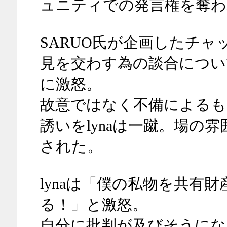
ュニティでの発言権を奪わ
SARUO氏が企画したチャ
見を交わす為の談合について
に激怒。
故意ではなく不備によるも
誘いをlynaは一蹴。場の
された。
lynaは「僕の私物を共有
る！」と激怒。
自分に批判が及びそうにな