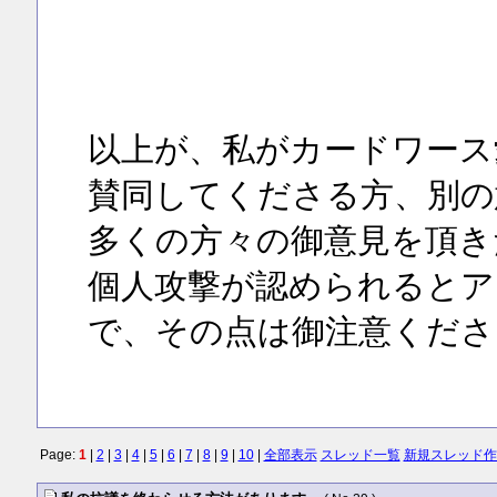
以上が、私がカードワース
賛同してくださる方、別の
多くの方々の御意見を頂き
個人攻撃が認められるとア
で、その点は御注意くださ
Page:
1
|
2
|
3
|
4
|
5
|
6
|
7
|
8
|
9
|
10
|
全部表示
スレッド一覧
新規スレッド作