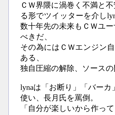
ＣＷ界隈に渦巻く不満と不
る形でツイッターを介しly
数十年先の未来もＣＷユー
べきだ、
その為にはＣＷエンジン自
ある、
独自圧縮の解除、ソースの
lynaは「お断り」「バー
使い、長月氏を罵倒。
「自分が楽しいから作って