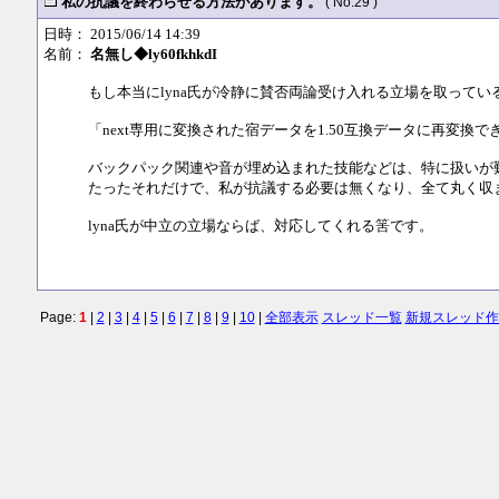
私の抗議を終わらせる方法があります。
( No.29 )
日時： 2015/06/14 14:39
名前：
名無し◆ly60fkhkdI
もし本当にlyna氏が冷静に賛否両論受け入れる立場を取って
「next専用に変換された宿データを1.50互換データに再変換
バックパック関連や音が埋め込まれた技能などは、特に扱いが難
たったそれだけで、私が抗議する必要は無くなり、全て丸く収
lyna氏が中立の立場ならば、対応してくれる筈です。
Page:
1
|
2
|
3
|
4
|
5
|
6
|
7
|
8
|
9
|
10
|
全部表示
スレッド一覧
新規スレッド作