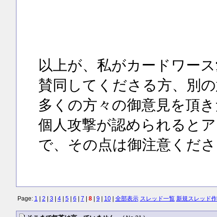
以上が、私がカードワース
賛同してくださる方、別の
多くの方々の御意見を頂き
個人攻撃が認められるとア
で、その点は御注意くださ
Page:
1
|
2
|
3
|
4
|
5
|
6
|
7
|
8
|
9
|
10
|
全部表示
スレッド一覧
新規スレッド作