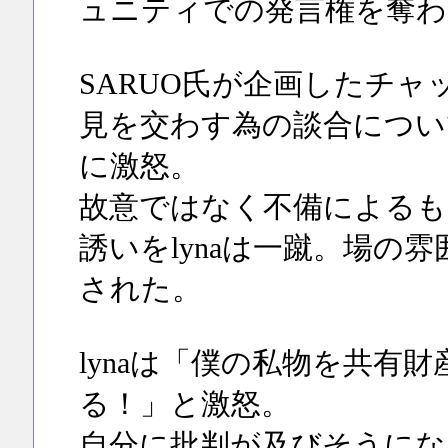
ュニティでの発言権を奪わ
SARUO氏が企画したチャ
見を交わす為の談合について
に激怒。
故意ではなく不備によるも
誘いをlynaは一蹴。場の
された。
lynaは「僕の私物を共有
る！」と激怒。
自分に批判が及びそうにな