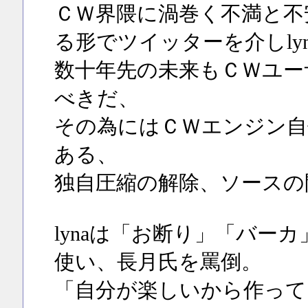
ＣＷ界隈に渦巻く不満と不
る形でツイッターを介しly
数十年先の未来もＣＷユー
べきだ、
その為にはＣＷエンジン自
ある、
独自圧縮の解除、ソースの
lynaは「お断り」「バー
使い、長月氏を罵倒。
「自分が楽しいから作って