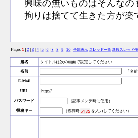
興味の無いものはそんなの
拘りは捨てて生きた方が楽
Page:
1
|
2
|
3
|
4
|
5
|
6
|
7
|
8
|
9
|
10
|
全部表示
スレッド一覧
新規スレッド作
題名
タイトルは次の画面で設定してください
名前
「名前
E-Mail
URL
パスワード
（記事メンテ時に使用）
投稿キー
（投稿時
を入力してください）