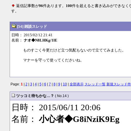
返信記事数が
96
件あります。
100
件を超えると書き込みができなく
す。
[54] 雑談スレッド
日時： 2015/02/12 21:41
名前：
ナオ◆N8LHKg/1lE
ものすごく今更だけど立つ気配もないので立ててみました。
マナーを守って使ってくださいね。
Page:
1
|
2
|
3
|
4
|
5
|
6
|
7
|
8
|
9
|
10
|
全部表示
スレッド一覧
新規スレッド作
ツッコミ待ちかな…？
( No.14 )
日時： 2015/06/11 20:06
名前：
小心者◆G8iNziK9Eg