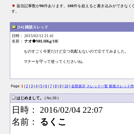
返信記事数が
96
件あります。
100
件を超えると書き込みができなく
す。
[54] 雑談スレッド
日時： 2015/02/12 21:41
名前：
ナオ◆N8LHKg/1lE
ものすごく今更だけど立つ気配もないので立ててみました。
マナーを守って使ってくださいね。
Page:
1
|
2
|
3
|
4
|
5
|
6
|
7
|
8
|
9
|
10
|
全部表示
スレッド一覧
新規スレッド作
はじめまして。
( No.39 )
日時： 2016/02/04 22:07
名前：
るくこ