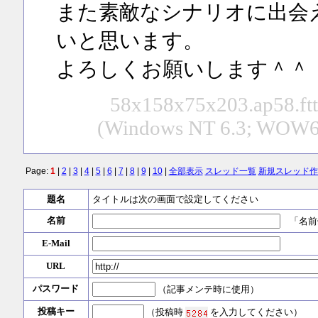
また素敵なシナリオに出会
いと思います。
よろしくお願いします＾＾
58x158x75x203.ap58.ftth
(Windows NT 6.3; WOW64;
Page:
1
|
2
|
3
|
4
|
5
|
6
|
7
|
8
|
9
|
10
|
全部表示
スレッド一覧
新規スレッド作
題名
タイトルは次の画面で設定してください
名前
「名前
E-Mail
URL
パスワード
（記事メンテ時に使用）
投稿キー
（投稿時
を入力してください）