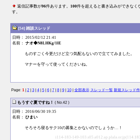
返信記事数が
96
件あります。
100
件を超えると書き込みができなく
す。
[54] 雑談スレッド
日時： 2015/02/12 21:41
名前：
ナオ◆N8LHKg/1lE
ものすごく今更だけど立つ気配もないので立ててみました。
マナーを守って使ってくださいね。
Page:
1
|
2
|
3
|
4
|
5
|
6
|
7
|
8
|
9
|
10
|
全部表示
スレッド一覧
新規スレッド作
もうすぐ夏ですね！
( No.42 )
日時： 2016/06/30 19:35
名前：
ひまい
そろそろ寝るサク10の募集とかないのでしょうか…！
i114-183-149-103.s05.a012.ap.plala.or.jp(114.1