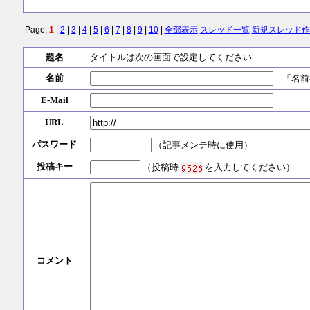
Page:
1
|
2
|
3
|
4
|
5
|
6
|
7
|
8
|
9
|
10
|
全部表示
スレッド一覧
新規スレッド作
題名
タイトルは次の画面で設定してください
名前
「名前
E-Mail
URL
パスワード
（記事メンテ時に使用）
投稿キー
（投稿時
を入力してください）
コメント