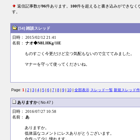
返信記事数が
96
件あります。
100
件を超えると書き込みができなく
す。
[54] 雑談スレッド
日時： 2015/02/12 21:41
名前：
ナオ◆N8LHKg/1lE
ものすごく今更だけど立つ気配もないので立ててみました。
マナーを守って使ってくださいね。
Page:
1
|
2
|
3
|
4
|
5
|
6
|
7
|
8
|
9
|
10
|
全部表示
スレッド一覧
新規スレッド作
ありますか
( No.47 )
日時： 2016/07/27 10:58
名前：
あ
ありますか。
低体温なコメントにレスありがとうございます。
合作って少し憧れます。