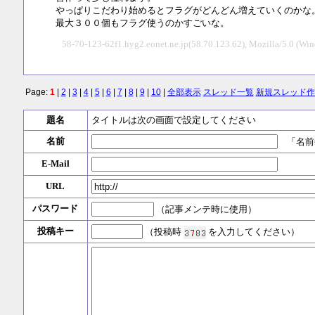
やっぱりこだわり始めるとフラグがどんどん増えていくのかな
最大３００個もフラグ使うのかすごいな。
58-70-123-62f1.hyg2.eonet.ne.jp(58.70.123.62), Mozilla/5.0 
Page:
1
|
2
|
3
|
4
|
5
|
6
|
7
|
8
|
9
|
10
|
全部表示
スレッド一覧
新規スレッド作
題名
タイトルは次の画面で設定してください
名前
「名前
E-Mail
URL
パスワード
（記事メンテ時に使用）
投稿キー
（投稿時
を入力してください）