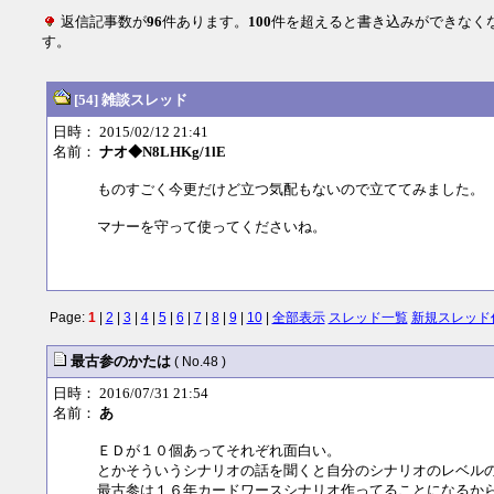
返信記事数が
96
件あります。
100
件を超えると書き込みができなく
す。
[54] 雑談スレッド
日時： 2015/02/12 21:41
名前：
ナオ◆N8LHKg/1lE
ものすごく今更だけど立つ気配もないので立ててみました。
マナーを守って使ってくださいね。
Page:
1
|
2
|
3
|
4
|
5
|
6
|
7
|
8
|
9
|
10
|
全部表示
スレッド一覧
新規スレッド
最古参のかたは
( No.48 )
日時： 2016/07/31 21:54
名前：
あ
ＥＤが１０個あってそれぞれ面白い。
とかそういうシナリオの話を聞くと自分のシナリオのレベル
最古参は１６年カードワースシナリオ作ってることになるか