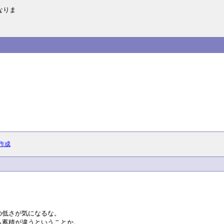
なりま
作成
の低さが気になるな。
ら蓄積が違うということか。