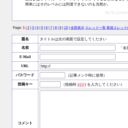
簡単にはそのレベルには到達できないのも当然か。
58-70-123-62f
Page:
1
|
2
|
3
|
4
|
5
|
6
|
7
|
8
|
9
|
10
|
全部表示
スレッド一覧
新規スレッド
題名
タイトルは次の画面で設定してください
名前
「名前
E-Mail
URL
パスワード
（記事メンテ時に使用）
投稿キー
（投稿時
を入力してください）
コメント