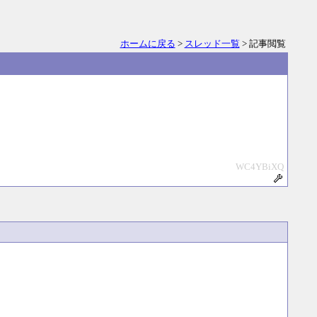
ホームに戻る
>
スレッド一覧
> 記事閲覧
WC4YBiXQ