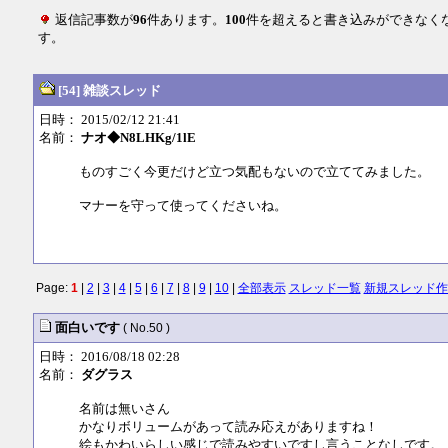
返信記事数が
96
件あります。
100
件を超えると書き込みができなく
す。
[54] 雑談スレッド
日時： 2015/02/12 21:41
名前：
ナオ◆N8LHKg/1lE
ものすごく今更だけど立つ気配もないので立ててみました。
マナーを守って使ってくださいね。
Page:
1
|
2
|
3
|
4
|
5
|
6
|
7
|
8
|
9
|
10
|
全部表示
スレッド一覧
新規スレッド作
面白いです
( No.50 )
日時： 2016/08/18 02:28
名前：
ダグラス
名前は無いさん
かなりボリュームがあって読み応えがありますね！
絵もかわいらしい感じで読みやすいですし言うことなしです。