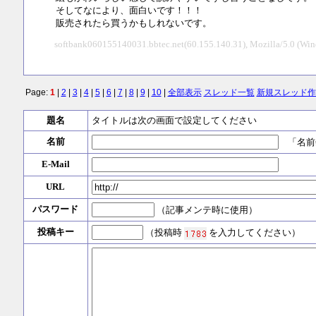
そしてなにより、面白いです！！！
販売されたら買うかもしれないです。
softbank060155140031.bbtec.net(60.155.140.31), Mozilla/5.0 (
Page:
1
|
2
|
3
|
4
|
5
|
6
|
7
|
8
|
9
|
10
|
全部表示
スレッド一覧
新規スレッド作
題名
タイトルは次の画面で設定してください
名前
「名前
E-Mail
URL
パスワード
（記事メンテ時に使用）
投稿キー
（投稿時
を入力してください）