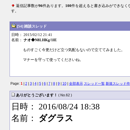
返信記事数が
96
件あります。
100
件を超えると書き込みができなく
す。
[54] 雑談スレッド
日時： 2015/02/12 21:41
名前：
ナオ◆N8LHKg/1lE
ものすごく今更だけど立つ気配もないので立ててみました。
マナーを守って使ってくださいね。
Page:
1
|
2
|
3
|
4
|
5
|
6
|
7
|
8
|
9
|
10
|
全部表示
スレッド一覧
新規スレッド作
ありがとうございます！
( No.62 )
日時： 2016/08/24 18:38
名前：
ダグラス