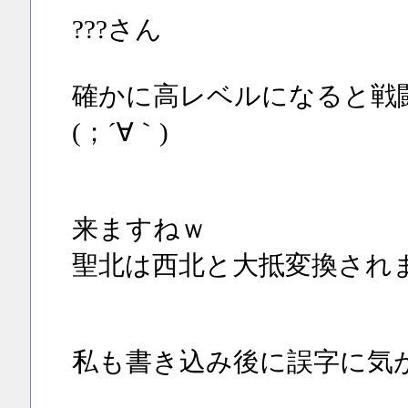
???さん
確かに高レベルになると戦
(；´∀｀)
来ますねｗ
聖北は西北と大抵変換され
私も書き込み後に誤字に気が