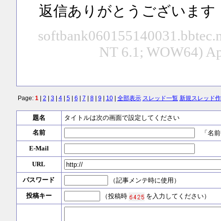
返信ありがとうございます
softbank060155140031.bbtec.n
NT 6.1; WOW64) Ap
Page:
1
|
2
|
3
|
4
|
5
|
6
|
7
|
8
|
9
|
10
|
全部表示
スレッド一覧
新規スレッド作
題名
タイトルは次の画面で設定してください
名前
「名前
E-Mail
URL
パスワード
（記事メンテ時に使用）
投稿キー
（投稿時
を入力してください）