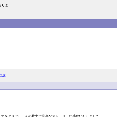
なりま
作成
リオをクリアし、その骨太で見事なストーリーに感動いたしました。