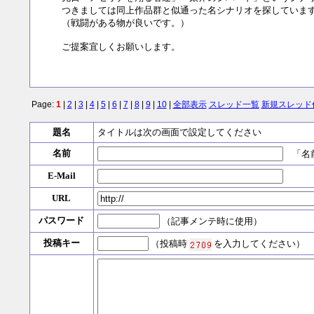
つきましては同上作品群と似通った名シナリオを探していま
（戦闘がある物が良いです。）
ご提案宜しくお願いします。
Page:
1
|
2
|
3
|
4
|
5
|
6
|
7
|
8
|
9
|
10
|
全部表示
スレッド一覧
新規スレッド
題名
タイトルは次の画面で設定してください
名前
「名前
E-Mail
URL
パスワード
（記事メンテ時に使用）
投稿キー
（投稿時
を入力してください）