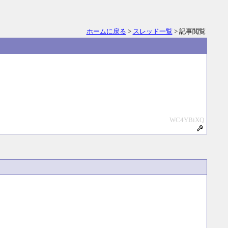
ホームに戻る
>
スレッド一覧
> 記事閲覧
WC4YBiXQ