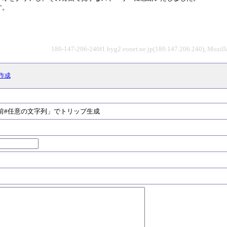
す。
180-147-206-240f1.hyg2.eonet.ne.jp(180.147.206.240), Mozil
作成
#任意の文字列」でトリップ生成