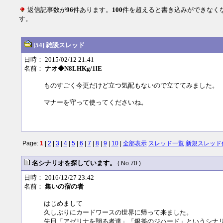
返信記事数が
96
件あります。
100
件を超えると書き込みができなく
す。
[54] 雑談スレッド
日時： 2015/02/12 21:41
名前：
ナオ◆N8LHKg/1lE
ものすごく今更だけど立つ気配もないので立ててみました。
マナーを守って使ってくださいね。
Page:
1
|
2
|
3
|
4
|
5
|
6
|
7
|
8
|
9
|
10
|
全部表示
スレッド一覧
新規スレッド
名シナリオを探しています。
( No.70 )
日時： 2016/12/27 23:42
名前：
集いの宿の者
はじめまして
久しぶりにカードワースの世界に帰って来ました。
先日「アゼリナを翔る者達」「銀斧のジハード」というシナ