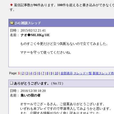
返信記事数が
96
件あります。
100
件を超えると書き込みができなく
す。
[54] 雑談スレッド
日時： 2015/02/12 21:41
名前：
ナオ◆N8LHKg/1lE
ものすごく今更だけど立つ気配もないので立ててみました。
マナーを守って使ってくださいね。
Page:
1
|
2
|
3
|
4
|
5
|
6
|
7
|
8
|
9
|
10
|
全部表示
スレッド一覧
新規スレッド作
ありがとうございます。
( No.72 )
日時： 2016/12/30 18:20
名前：
集いの宿の者
オサールでござ～るさん、ご提案ありがとうございます。
いずれも未プレイですので早速導入してみようかと思います。
また、公開する情報が少なく申し訳ありませんでした。