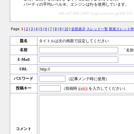
パーティの平均レベル８、エンジンはPyを使用しています。
180-147-206-240f1.hyg2.eonet.ne.jp(180.147
Page:
1
|
2
|
3
|
4
|
5
|
6
|
7
|
8
|
9
|
10
|
全部表示
スレッド一覧
新規スレッド作
題名
タイトルは次の画面で設定してください
名前
「名前
E-Mail
URL
パスワード
（記事メンテ時に使用）
投稿キー
（投稿時
を入力してください）
コメント