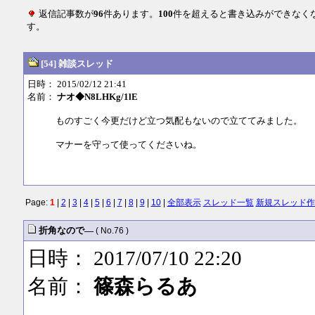
返信記事数が
96
件あります。
100
件を超えると書き込みができなく
す。
[54] 雑談スレッド
日時： 2015/02/12 21:41
名前：
ナオ◆N8LHKg/1lE
ものすごく今更だけど立つ気配もないので立ててみました。
マナーを守って使ってくださいね。
Page:
1
|
2
|
3
|
4
|
5
|
6
|
7
|
8
|
9
|
10
|
全部表示
スレッド一覧
新規スレッド作
折角なので―
( No.76 )
日時： 2017/07/10 22:20
名前：
篠森らるあ