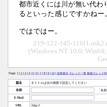
都市近くには川が無い代わ
るといった感じですかねー
ではではー。
219-122-145-116f1.osk2.e
(Windows NT 10.0; Win64;
Gec
Page:
1
|
2
|
3
|
4
|
5
|
6
|
7
|
8
|
9
|
10
|
全部表示
スレッド一覧
新規スレッド作
題名
タイトルは次の画面で設定してください
名前
「名前
E-Mail
URL