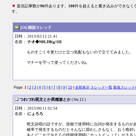
返信記事数が
96
件あります。
100
件を超えると書き込みができなく
す。
[54] 雑談スレッド
日時： 2015/02/12 21:41
名前：
ナオ◆N8LHKg/1lE
ものすごく今更だけど立つ気配もないので立ててみました。
マナーを守って使ってくださいね。
Page:
1
|
2
|
3
|
4
|
5
|
6
|
7
|
8
|
9
|
10
|
全部表示
スレッド一覧
新規スレッド
つれづれ呪文とか異種族とか
( No.12 )
日時： 2015/06/11 02:54
名前：
にょろろ
呪文詠唱の話ですが、技能で使用時に台詞が発生するものが
確率で発生するものだとそんなに煩わしさもなく、おう格好
あとどこかでＮＰＣの技能使用時にカットイン（？）が入る