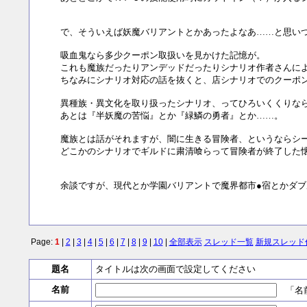
で、そういえば妖魔バリアントとかあったよなあ……と思い
吸血鬼なら多少クーポン取扱いを見かけた記憶が。
これも魔族だったりアンデッドだったりシナリオ作者さんに
ちなみにシナリオ対応の話を抜くと、店シナリオでのクーポ
異種族・異文化を取り扱ったシナリオ、ってひろいくくりな
あとは『半妖魔の苦悩』とか『緑鱗の勇者』とか……。
魔族とは話がそれますが、闇に生きる冒険者、というならシ
どこかのシナリオでギルドに粛清喰らって冒険者が終了した
余談ですが、現代とか学園バリアントで魔界都市●宿とかダブ
Page:
1
|
2
|
3
|
4
|
5
|
6
|
7
|
8
|
9
|
10
|
全部表示
スレッド一覧
新規スレッド
題名
タイトルは次の画面で設定してください
名前
「名前