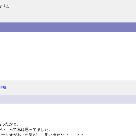
なりま
作成
あったかと。
いい、って私は思ってました。
シナリオがあった気が……思い出せない。（＾＾；