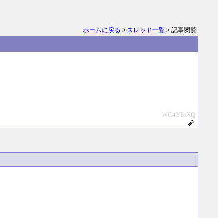
ホームに戻る
>
スレッド一覧
> 記事閲覧
WC4YBiXQ