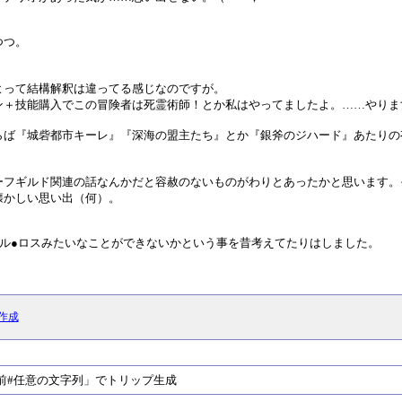
つつ。
よって結構解釈は違ってる感じなのですが。
ン＋技能購入でこの冒険者は死霊術師！とか私はやってましたよ。……やりま
らば『城砦都市キーレ』『深海の盟主たち』とか『銀斧のジハード』あたりの
ーフギルド関連の話なんかだと容赦のないものがわりとあったかと思います。
懐かしい思い出（何）。
ル●ロスみたいなことができないかという事を昔考えてたりはしました。
作成
#任意の文字列」でトリップ生成